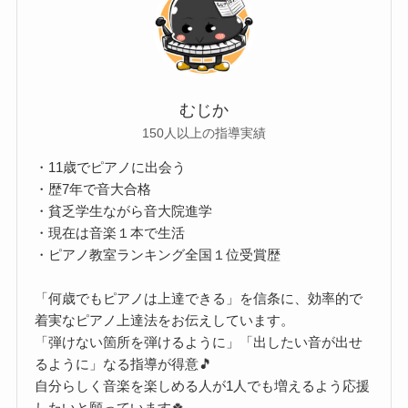
むじか
150人以上の指導実績
・11歳でピアノに出会う
・歴7年で音大合格
・貧乏学生ながら音大院進学
・現在は音楽１本で生活
・ピアノ教室ランキング全国１位受賞歴
「何歳でもピアノは上達できる」を信条に、効率的で
着実なピアノ上達法をお伝えしています。
「弾けない箇所を弾けるように」「出したい音が出せ
るように」なる指導が得意🎵
自分らしく音楽を楽しめる人が1人でも増えるよう応援
したいと願っています🍀