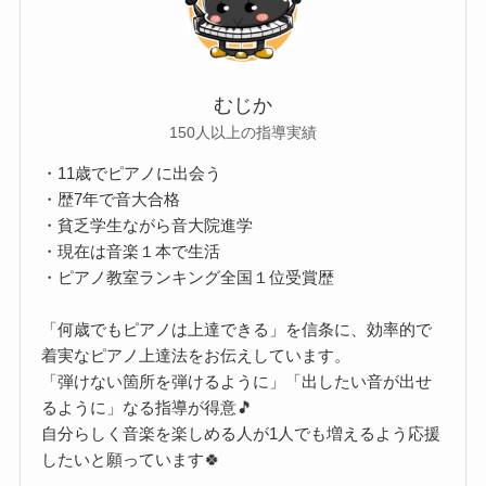
むじか
150人以上の指導実績
・11歳でピアノに出会う
・歴7年で音大合格
・貧乏学生ながら音大院進学
・現在は音楽１本で生活
・ピアノ教室ランキング全国１位受賞歴
「何歳でもピアノは上達できる」を信条に、効率的で
着実なピアノ上達法をお伝えしています。
「弾けない箇所を弾けるように」「出したい音が出せ
るように」なる指導が得意🎵
自分らしく音楽を楽しめる人が1人でも増えるよう応援
したいと願っています🍀