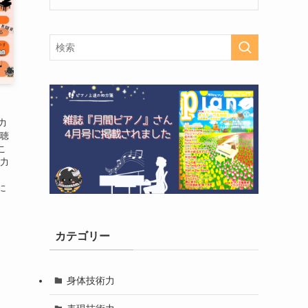
力
の聴
こ
現力
、
に
カテゴリー
身体技術力