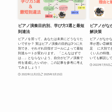
ピアノ演奏目的別、学び方3選と最短
ピアノがな
到達法
解決策
ピアノを習って、あなたは未来にどうなりた
ピアノがなか
いですか？ 実はピアノ演奏の目的は3つに大
率が悪い②練
別でき、それぞれ目指すゴールによって最短
足 に大別でき
到達ルートが変わります。 「こんなはずで
くい人の特徴
は…」とならないよう、自分がピアノ演奏で
いても解説し
何を達成したいのか、この記事を参考に考え
2022年7月5日
てみましょう！
2022年11月2日
2025年3月15日