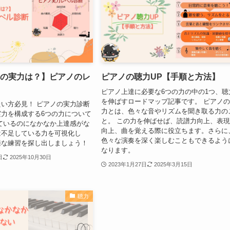
真の実力は？】ピアノのレ
ピアノの聴力UP【手順と方法】
ピアノ上達に必要な6つの力の中の1つ、聴
を伸ばすロードマップ記事です。 ピアノ
い方必見！ ピアノの実力診断
力とは、色々な音やリズムを聞き取る力の
力を構成する6つの力について
と。 この力を伸ばせば、読譜力向上、表
ているのになかなか上達感がな
向上、曲を覚える際に役立ちます。さらに
は不足している力を可視化し
色々な演奏を深く楽しむこともできるよう
適な練習を探し出しましょう！
なります。
日
2025年10月30日
2023年1月27日
2025年3月15日
聴力