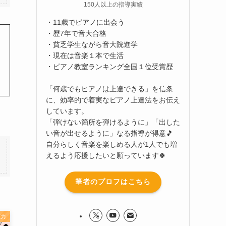
150人以上の指導実績
・11歳でピアノに出会う
・歴7年で音大合格
・貧乏学生ながら音大院進学
・現在は音楽１本で生活
・ピアノ教室ランキング全国１位受賞歴
「何歳でもピアノは上達できる」を信条
に、効率的で着実なピアノ上達法をお伝え
しています。
「弾けない箇所を弾けるように」「出した
い音が出せるように」なる指導が得意🎵
自分らしく音楽を楽しめる人が1人でも増
えるよう応援したいと願っています🍀
筆者のプロフはこちら
聴力