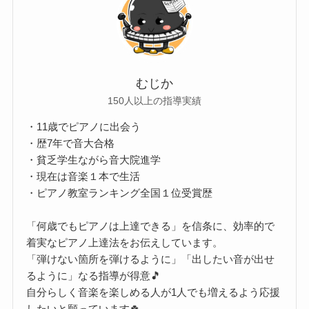
むじか
150人以上の指導実績
・11歳でピアノに出会う
・歴7年で音大合格
・貧乏学生ながら音大院進学
・現在は音楽１本で生活
・ピアノ教室ランキング全国１位受賞歴
「何歳でもピアノは上達できる」を信条に、効率的で
着実なピアノ上達法をお伝えしています。
「弾けない箇所を弾けるように」「出したい音が出せ
るように」なる指導が得意🎵
自分らしく音楽を楽しめる人が1人でも増えるよう応援
したいと願っています🍀